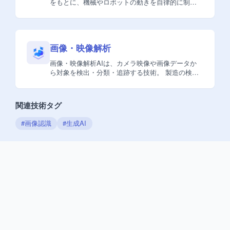
をもとに、機械やロボットの動きを自律的に制御
する技術。 製造・物流現場での搬送や組立、検査
工程の自動化など、人手不足を補う形で幅広く活
用されています。
画像・映像解析
画像・映像解析AIは、カメラ映像や画像データか
ら対象を検出・分類・追跡する技術。 製造の検
品、店舗の防犯・分析、建設現場の安全管理な
ど、現場の品質・安全・効率を高める用途で導入
が進んでいます。
関連技術タグ
#
画像認識
#
生成AI
RELATED USE CASES
関連活用事例