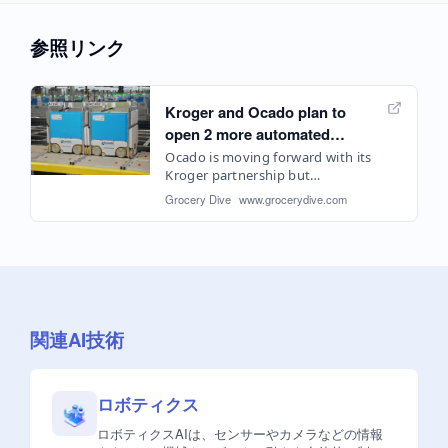
参照リンク
Kroger and Ocado plan to
open 2 more automated
fulfillment centers
Ocado is moving forward with its
Kroger partnership but
executives for the British
Grocery Dive
www.grocerydive.com
company noted that growth in its
global customer fulfillment
centers is “behind expectations.”
関連AI技術
ロボティクス
ロボティクスAIは、センサーやカメラなどの情報