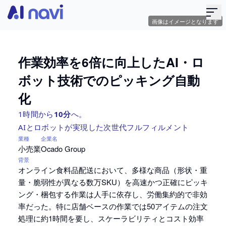
画像はイメージとなります
作業効率を6倍に向上したAI・ロ
ボット技術でのピッキング自動
化
1時間から
10分
へ。
AIとロボットが実現した次世代フルフィルメント
業種
企業名
小売業
Ocado Group
背景
オンライン食料品配送において、多様な商品（形状・重
量・脆弱性が異なる数万SKU）を高速かつ正確にピッキ
ング・梱包する作業は人手に依存し、労働集約的で非効
率だった。特に店舗ベースの作業では50アイテムの注文
処理に約1時間を要し、スケーラビリティとコスト効率