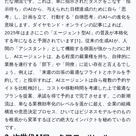
たな潮流です。これは、単に指示されたタスクをこなす「指
示待ち」のAIから、与えられた目標達成のために自ら「思
考」し、計画を立て、行動する「自律思考」のAIへの進化を
意味します。ダイヤモンド・オンラインの記事によれば、
2025年はまさにこの「エージェント型AI」の普及が本格化
する年になると予測されています[1]。従来の生成AIが、人
間の「アシスタント」として機能する側面が強かったのに対
し、AIエージェントは、ある程度の裁量権を持ち、自律的に
業務を遂行する「部下」や「同僚」に近い存在と言えるでし
ょう。例えば、「来週の出張の最適なフライトとホテルを予
約して」と指示すれば、AIエージェントは自ら複数の予約サ
イトを比較検討し、コストや移動時間を考慮した上で最適な
プランを提案、承認を得て予約まで完了させます。この新潮
流は、単なる業務効率化のレベルを遥かに超え、企業の組織
構造や意思決定プロセス、ひいてはビジネスモデルそのもの
を根底から変革するほどの絶大なインパクトを秘めているの
です。