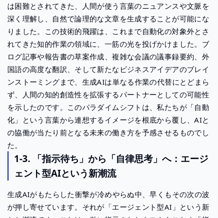
は困難とされてきた、人間が使う言葉のニュアンスや文脈を
深く理解し、自然で論理的な文章を生成することが可能にな
りました。この技術的飛躍は、これまで自動化の対象外とさ
れてきた知的作業の領域に、一筋の光を投げかけました。ブ
ログ記事や報告書の草案作成、複雑な会議の議事録要約、外
国語の高度な翻訳、そして新たなビジネスアイデアのブレイ
ンストーミングまで、生成AIは単なる作業の代替にとどまら
ず、人間の知的創造性を拡張するパートナーとしての可能性
を示したのです。このパラダイムシフトは、私たちが「自動
化」という言葉から連想するイメージを根底から覆し、AIと
の協働が当たり前となる未来の働き方を予感させるものでし
た。
1-3. 「指示待ち」から「自律思考」へ：エージ
ェント型AIという新潮流
生成AIがもたらした衝撃が冷めやらぬ中、早くもその次の波
が押し寄せています。それが「エージェント型AI」という新