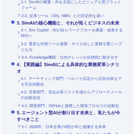
2-1. SimAIの概要：AIを主役にしたビジュアル型プラット
フォーム
2-2. 従来ツール（Dify, N8N）との決定的な違い
3. SimAIの核心機能と、それが拓くビジネスの未来
3-1. Sim Copilot：AIが自らワークフローを構築・改善する
時代へ
3-2. 豊富な外部ツール連携：サイロ化した業務を繋ぐハブ
となる
3-3. Knowledge機能：社内ナレッジが自律的に動き出す
4. 【実践編】SimAIによる具体的な業務変革シナリ
オ
4-1. マーケティング部門：ペルソナ設定から広告出稿まで
を完全自動化
4-2. 営業部門：見込み客リスト作成からアプローチメール
の自動送信
4-3. 開発部門：GitHubと連携した開発プロセスの自動化
5. エージェント型AIが創り出す未来と、私たちが今
すべきこと
5-1. 2028年、日本企業の6割がAIと協働する未来