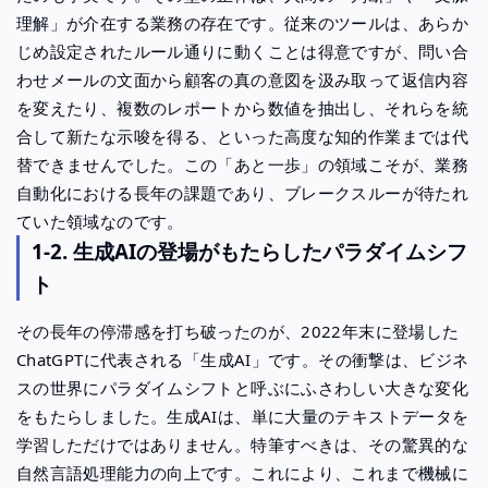
理解」が介在する業務の存在です。従来のツールは、あらか
じめ設定されたルール通りに動くことは得意ですが、問い合
わせメールの文面から顧客の真の意図を汲み取って返信内容
を変えたり、複数のレポートから数値を抽出し、それらを統
合して新たな示唆を得る、といった高度な知的作業までは代
替できませんでした。この「あと一歩」の領域こそが、業務
自動化における長年の課題であり、ブレークスルーが待たれ
ていた領域なのです。
1-2. 生成AIの登場がもたらしたパラダイムシフ
ト
その長年の停滞感を打ち破ったのが、2022年末に登場した
ChatGPTに代表される「生成AI」です。その衝撃は、ビジネ
スの世界にパラダイムシフトと呼ぶにふさわしい大きな変化
をもたらしました。生成AIは、単に大量のテキストデータを
学習しただけではありません。特筆すべきは、その驚異的な
自然言語処理能力の向上です。これにより、これまで機械に