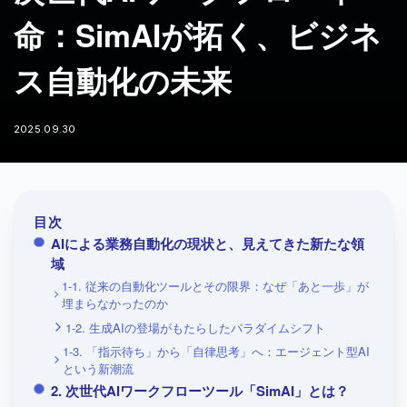
命：SimAIが拓く、ビジネ
ス自動化の未来
2025.09.30
目次
AIによる業務自動化の現状と、見えてきた新たな領
域
1-1. 従来の自動化ツールとその限界：なぜ「あと一歩」が
埋まらなかったのか
1-2. 生成AIの登場がもたらしたパラダイムシフト
1-3. 「指示待ち」から「自律思考」へ：エージェント型AI
という新潮流
2. 次世代AIワークフローツール「SimAI」とは？