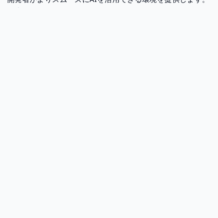
3. 実践的なAIエージェントの開発
Gemini 2.0を活用したプロトタイプとして、以下のような実
験的プロジェクトが進行中です：
Project Astra
：日常生活で役立つAIアシスタントの開発。
Google LensやMapsとの連携で、より実用的なサポートを提
供。
Project Mariner
：ブラウザ内の情報を理解し、複雑なタスク
を支援する研究プロトタイプ。
Jules
：開発者向けのAIコードエージェントで、GitHubワーク
フローに統合可能。
実際に何が変わるのか？
Gemini 2.0がもたらす最大の変化は、「AIがより人間らし
く、より実用的になる」という点です。たとえば、これまで
のAIは質問に答えるだけでしたが、Gemini 2.0は次のよう
なことが可能になります：