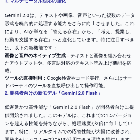
1. マルチモーダル対応の強化
Gemini 2.0は、テキストや画像、音声といった複数のデータ
形式を統合的に処理する能力をさらに向上させました。これ
により、AIが単なる「答える存在」から、「考え、提案し、
行動を支援する存在」へと進化しています。特に注目すべき
は、以下の新機能です：
画像と音声のネイティブ生成
：テキストと画像を組み合わせ
たアウトプットや、多言語対応のテキスト読み上げ機能を搭
載。
ツールの直接利用
：Google検索やコード実行、さらにはサー
ドパーティのツールを直接呼び出して操作可能。
2. 開発者向けの新モデル「Gemini 2.0 Flash」
低遅延かつ高性能な「Gemini 2.0 Flash」が開発者向けに提
供開始されました。このモデルは、これまでの1.5バージョ
ンを超える性能を持ちながら、処理速度が2倍に向上してい
ます。特に、リアルタイムでの応答性能が大幅に改善され、
開発者がよりスムーズにAIを活用できる環境を提供します。