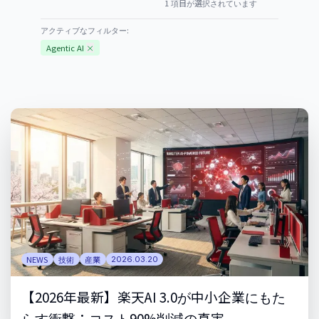
1
項目が選択されています
アクティブなフィルター:
Agentic AI
×
NEWS
技術
産業
2026.03.20
【2026年最新】楽天AI 3.0が中小企業にもた
らす衝撃：コスト90%削減の真実