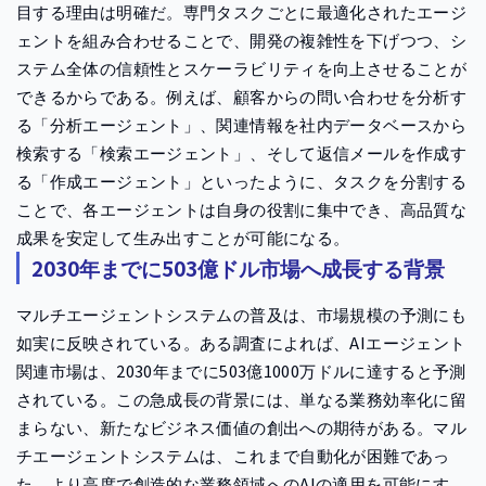
目する理由は明確だ。専門タスクごとに最適化されたエージ
ェントを組み合わせることで、開発の複雑性を下げつつ、シ
ステム全体の信頼性とスケーラビリティを向上させることが
できるからである。例えば、顧客からの問い合わせを分析す
る「分析エージェント」、関連情報を社内データベースから
検索する「検索エージェント」、そして返信メールを作成す
る「作成エージェント」といったように、タスクを分割する
ことで、各エージェントは自身の役割に集中でき、高品質な
成果を安定して生み出すことが可能になる。
2030年までに503億ドル市場へ成長する背景
マルチエージェントシステムの普及は、市場規模の予測にも
如実に反映されている。ある調査によれば、AIエージェント
関連市場は、2030年までに503億1000万ドルに達すると予測
されている。この急成長の背景には、単なる業務効率化に留
まらない、新たなビジネス価値の創出への期待がある。マル
チエージェントシステムは、これまで自動化が困難であっ
た、より高度で創造的な業務領域へのAIの適用を可能にす