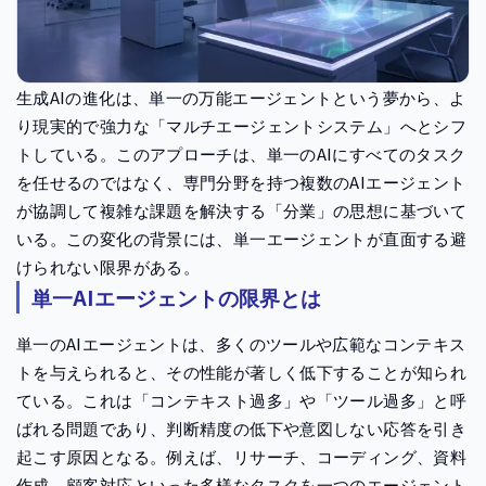
生成AIの進化は、単一の万能エージェントという夢から、よ
り現実的で強力な「マルチエージェントシステム」へとシフ
トしている。このアプローチは、単一のAIにすべてのタスク
を任せるのではなく、専門分野を持つ複数のAIエージェント
が協調して複雑な課題を解決する「分業」の思想に基づいて
いる。この変化の背景には、単一エージェントが直面する避
けられない限界がある。
単一AIエージェントの限界とは
単一のAIエージェントは、多くのツールや広範なコンテキス
トを与えられると、その性能が著しく低下することが知られ
ている。これは「コンテキスト過多」や「ツール過多」と呼
ばれる問題であり、判断精度の低下や意図しない応答を引き
起こす原因となる。例えば、リサーチ、コーディング、資料
作成、顧客対応といった多様なタスクを一つのエージェント