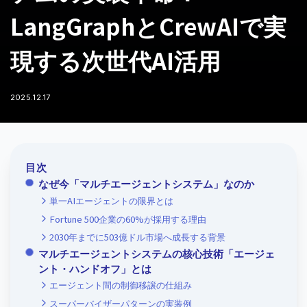
LangGraphとCrewAIで実
現する次世代AI活用
2025.12.17
目次
なぜ今「マルチエージェントシステム」なのか
単一AIエージェントの限界とは
Fortune 500企業の60%が採用する理由
2030年までに503億ドル市場へ成長する背景
マルチエージェントシステムの核心技術「エージェ
ント・ハンドオフ」とは
エージェント間の制御移譲の仕組み
スーパーバイザーパターンの実装例