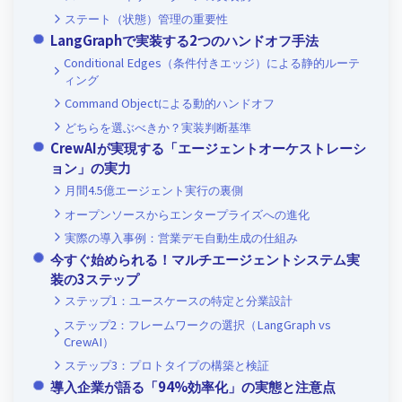
ステート（状態）管理の重要性
LangGraphで実装する2つのハンドオフ手法
Conditional Edges（条件付きエッジ）による静的ルーテ
ィング
Command Objectによる動的ハンドオフ
どちらを選ぶべきか？実装判断基準
CrewAIが実現する「エージェントオーケストレーシ
ョン」の実力
月間4.5億エージェント実行の裏側
オープンソースからエンタープライズへの進化
実際の導入事例：営業デモ自動生成の仕組み
今すぐ始められる！マルチエージェントシステム実
装の3ステップ
ステップ1：ユースケースの特定と分業設計
ステップ2：フレームワークの選択（LangGraph vs
CrewAI）
ステップ3：プロトタイプの構築と検証
導入企業が語る「94%効率化」の実態と注意点